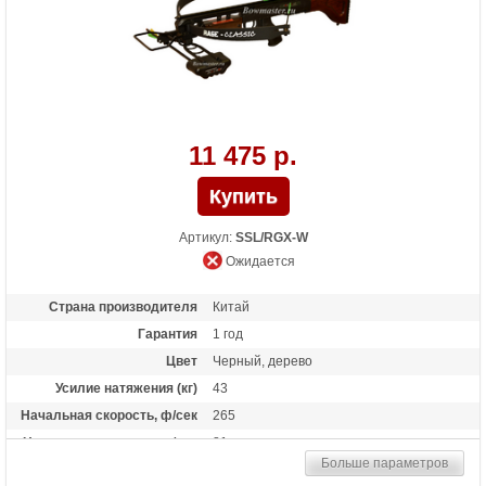
Особенности
Конструкция булл-пап, защита от
холостого выстрела, планка Пикатинни
под направляющей, тактическая рукоять,
виброгасители тетивы
11 475 р.
Артикул:
SSL/RGX-W
Ожидается
Страна производителя
Китай
Гарантия
1 год
Цвет
Черный, дерево
Усилие натяжения (кг)
43
Начальная скорость, ф/сек
265
Начальная скорость, м/сек
81
Больше параметров
Рабочий ход тетивы
11 дюймов (28 см)