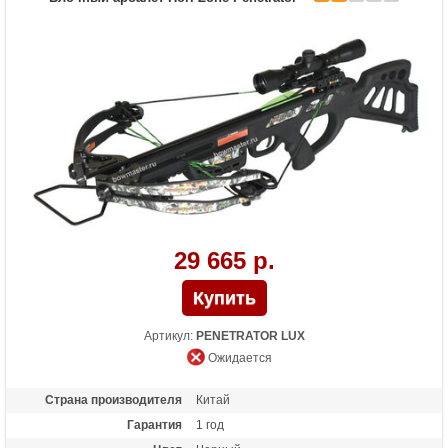
Длина (см)
90
Комплектация
Полная: оптический прицел 4х32, кивер
Shelter, натяжитель Talon, 3 карбоновые
стрелы, воск; "Голый": воск
Масса (кг)
3.6
Назначение
Развлечение, охота
Особенности
Конструкция булл-пап, защита от
холостого выстрела, планка Пикатинни
под направляющей, отбойники для
тетивы
29 665 р.
Артикул:
PENETRATOR LUX
Ожидается
Страна производителя
Китай
Гарантия
1 год