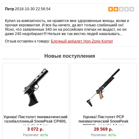
Петр
2018-10-30 22:56:54
Купил за компактность, не нравятся мне здоровенные жнецы, волки и
прочая херомантия. И все бы ничего, да вот только слабенький он!
Ясно, что заявленные 340 он на российских плечах не выдаст, но он
даже 240 недобирает!!! Нельзя же так жестко людей накалывать...
Отзыв оставлен к товару:
Блочный арбалет Hori-Zone Kornet
Новые поступления
Уценка! Пистолет пневматический
Уценка! Пистолет PCP
газобаллонный SnowPeak CP400,
пневматический SnowPeak
калибр 4.5 мм
PP750L, калибр 4.5 мм
3 072 р.
28 569 р.
Наличие:
есть
Наличие:
есть