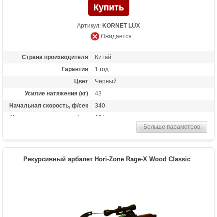
Артикул:
KORNET LUX
Ожидается
Страна производителя
Китай
Гарантия
1 год
Цвет
Черный
Усилие натяжения (кг)
43
Начальная скорость, ф/сек
340
Начальная скорость, м/сек
104
Больше параметров
Размах плечей (см)
56
Стандарт стрел (дюймы)
20
Длина (см)
88
Рекурсивный арбалет Hori-Zone Rage-X Wood Classic
Комплектация
Полная: оптический прицел 4х32, кивер,
натяжитель, 3 карбоновые стрелы,
тактическая рукоять, ремень, воск;
"Голый": воск
Масса (кг)
4
Назначение
Развлечение, охота