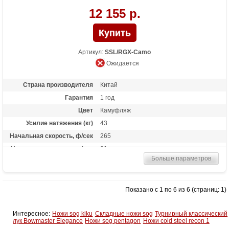
12 155 р.
Артикул:
SSL/RGX-Camo
Ожидается
Страна производителя
Китай
Гарантия
1 год
Цвет
Камуфляж
Усилие натяжения (кг)
43
Начальная скорость, ф/сек
265
Начальная скорость, м/сек
81
Больше параметров
Рабочий ход тетивы
11 дюймов (28 см)
Размах плечей (см)
66
Стандарт стрел (дюймы)
16
Показано с 1 по 6 из 6 (страниц: 1)
Длина (см)
78.7
Комплектация
Оптический прицел 4х32, кивер Shelter,
Интересное:
Ножи sog kiku
Складные ножи sog
Турнирный классический
натяжитель Talon, 2 алюминиевые
лук Bowmaster Elegance
Ножи sog pentagon
Ножи cold steel recon 1
стрелы 16 дюймов, воск