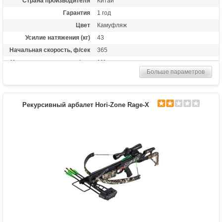
Страна производителя
Китай
Гарантия
1 год
Цвет
Камуфляж
Усилие натяжения (кг)
43
Начальная скорость, ф/сек
365
Начальная скорость, м/сек
111
Больше параметров
Рабочий ход тетивы
14 дюймов (35,6 см)
Размах плечей (см)
48.3
Стандарт стрел (дюймы)
20
Рекурсивный арбалет Hori-Zone Rage-X
Комплектация
Полная: оптический прицел 4х32, кивер
Shelter, натяжитель Talon, 3 карбоновые
стрелы, воск; "Голый": воск
Масса (кг)
3,7
Назначение
Развлечение, охота
Особенности
Конструкция булл-пап, защита от
холостого выстрела, планка Пикатинни
под направляющей