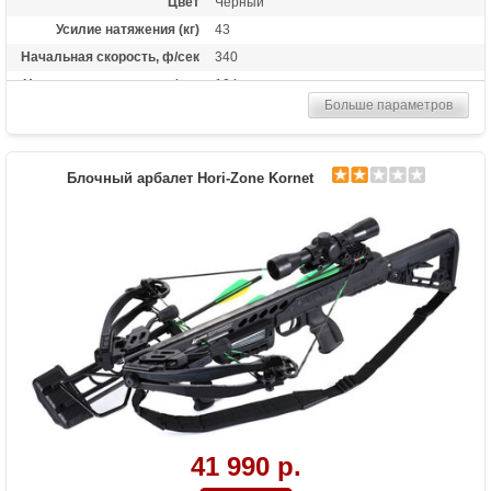
Цвет
Черный
Усилие натяжения (кг)
43
Начальная скорость, ф/сек
340
Начальная скорость, м/сек
104
Больше параметров
Рабочий ход тетивы
14 дюймов (35,6 см)
Размах плечей (см)
48.3
Стандарт стрел (дюймы)
20
Блочный арбалет Hori-Zone Kornet
Длина (см)
90
Комплектация
Полная: оптический прицел 4х32, кивер
Shelter, натяжитель Talon, 3
алюминиевые стрелы, воск; "Голый": воск
Масса (кг)
3.5
Назначение
Развлечение, охота
Особенности
Конструкция булл-пап, планка Пикатинни
под направляющей, покрытие Soft-touch
41 990 р.