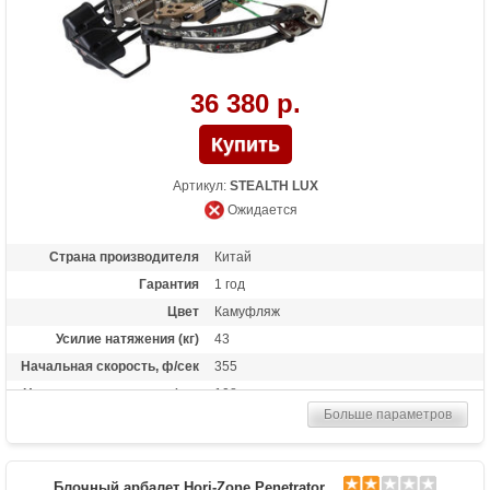
36 380 р.
Артикул:
STEALTH LUX
Ожидается
Страна производителя
Китай
Гарантия
1 год
Цвет
Камуфляж
Усилие натяжения (кг)
43
Начальная скорость, ф/сек
355
Начальная скорость, м/сек
108
Больше параметров
Рабочий ход тетивы
14 дюймов (35,6 см)
Размах плечей (см)
48.3
Стандарт стрел (дюймы)
20
Блочный арбалет Hori-Zone Penetrator