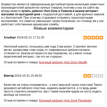
Боумастер является официальным дистрибьютором нескольких известных
Масса (кг)
2.85
производителей арбалетно-лучных товаров, поэтому у нас на сайте вы
всегда можете
купить арбалет Hori-Zone в Тюмени в нашем интернет
Назначение
Развлечение, охота
магазине по выгодной цене
с недорогой доставкой, а для крупных заказов
Особенности
Конструкция булл-пап, планка Пикатинни
и с бесплатной. При этом мы стараемся отгружать транспортными
коспаниями, что заметно уменьшает сроки получения, по столице же у нас
под направляющей, телескопический
работает собственная курьерская служба.
приклад, тетива крепится к плечам с
Новые комментарии
помощью роликов
Альберт
2019-02-21 17:31:20
Неплохой агрегат, пользуюсь уже года 3 как купил. Стреляет вполне
метко, развесовка тоже норм, от современных арбалетов мало
отличается. Краска истирается при перевозке, но у меня только
практический интерес, так что не страшно.
Отзыв оставлен к товару:
Блочный арбалет Hori-Zone Stealth
Виктор
2018-10-31 15:49:02
Качество не очень понравилось - у него ужасный запах пластика! Такого
дешевого китайского пластика, надеюсь выветрится, а то ведь даже
просто стрелять неприятно, как с таким пахучим чудом на охоту ходить
вообще не понятно.
Отзыв оставлен к товару:
Блочный арбалет Hori-Zone Penetrator