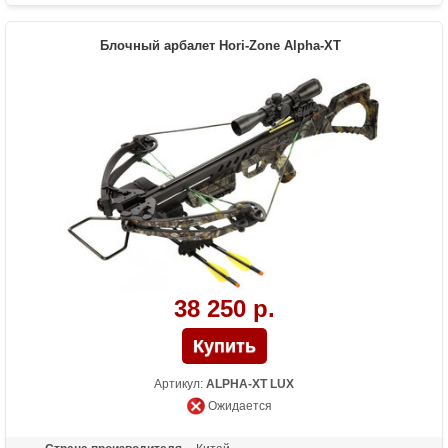
Размах плечей (см)
66
Стандарт стрел (дюймы)
16
Блочный арбалет Hori-Zone Alpha-XT
Длина (см)
78.7
Комплектация
Оптический прицел 4х32, кивер Shelter,
натяжитель Talon, 2 алюминиевые
стрелы 16 дюймов, воск
Масса (кг)
2.85
Назначение
Развлечение, охота
Особенности
Конструкция булл-пап, планка Пикатинни
под направляющей, эргономичный
приклад из натурального дерева, тетива
крепится к плечам с помощью роликов
38 250 р.
Артикул:
ALPHA-XT LUX
Ожидается