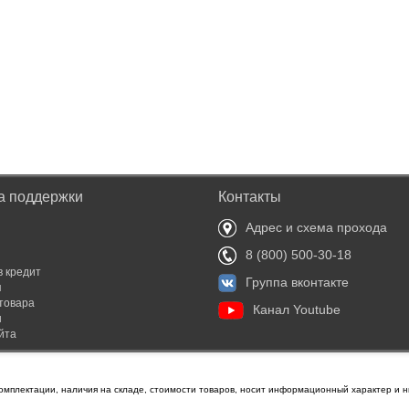
а поддержки
Контакты
Адрес и схема прохода
8 (800) 500-30-18
в кредит
Группа вконтакте
я
товара
Канал Youtube
ы
йта
омплектации, наличия на складе, стоимости товаров, носит информационный характер и н