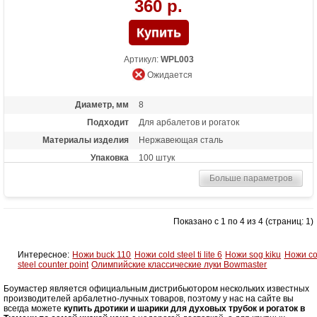
360 р.
Артикул:
WPL003
Ожидается
Диаметр, мм
8
Подходит
Для арбалетов и рогаток
Материалы изделия
Нержавеющая сталь
Упаковка
100 штук
Больше параметров
Показано с 1 по 4 из 4 (страниц: 1)
Интересное:
Ножи buck 110
Ножи cold steel ti lite 6
Ножи sog kiku
Ножи co
steel counter point
Олимпийские классические луки Bowmaster
Боумастер является официальным дистрибьютором нескольких известных
производителей арбалетно-лучных товаров, поэтому у нас на сайте вы
всегда можете
купить дротики и шарики для духовых трубок и рогаток в