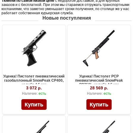
Тюмени по самой низкой цене
с недорогой доставкой, а для крупных
заказов и с бесплатной. При этом мы стараемся отгружать транспортными
коспаниями, что заметно уменьшает сроки получения, по столице же у нас
работает собственная курьерская служба.
Новые поступления
Уценка! Пистолет пневматический
Уценка! Пистолет PCP
газобаллонный SnowPeak CP400,
пневматический SnowPeak
калибр 4.5 мм
PP750L, калибр 4.5 мм
3 072 р.
28 569 р.
Наличие:
есть
Наличие:
есть