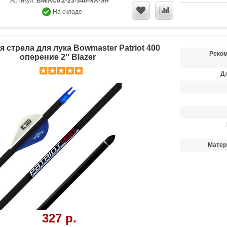
Артикул:
BM/AC6.2-23-340-NA-SH
На складе
 стрела для лука Bowmaster Patriot 400
Реком
оперение 2'' Blazer
Д
Матер
327 р.