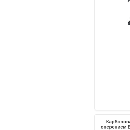
Карбонова
оперением Bl