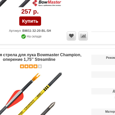
257 р.
Артикул:
BM/11-32-20-BL-SH
На складе
 стрела для лука Bowmaster Champion,
Реком
оперение 1,75'' Streamline
Д
Матер