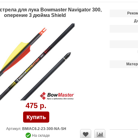
трела для лука Bowmaster Navigator 300,
Реком
оперение 3 дюйма Shield
Д
Матер
475 р.
Артикул:
BM/AC6.2-23-300-NA-SH
На складе