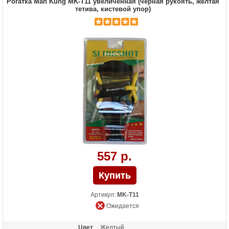
Рогатка Man Kung MK-T11 увеличенная (черная рукоять, желтая
тетива, кистевой упор)
557 р.
Артикул:
MK-T11
Ожидается
Цвет
Желтый