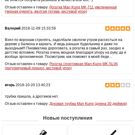
Отзыв оставлен к товару:
Рогатка Man Kung MK-T11 увеличенная
(черная рукоять, желтая тетива, кистевой упор)
Валерий
2018-11-09 15:33:59
Взял по воронам стрелять, задолбали сволочи утром рассесться на
дереве у балкона и каркать. И ведь раньше будильника и даже по
выходным!!! Пневматика дороговата, а рогатка в самый раз, заодно и
детство вспомню. Рогатка очень мощная благодаря упору на руку, да и
вообще эргономичная. Посмотрим, как поможет в моей беде...
Отзыв оставлен к товару:
Рогатка спортивная Man-Kung MK-SL06
(регулируемый прицел, кистевой упор)
игорь
2018-10-20 13:40:23
трубка пришла, а дротиков нет.
Отзыв оставлен к товару:
Духовая трубка Man Kung (длина 30 дюймов)
Новые поступления