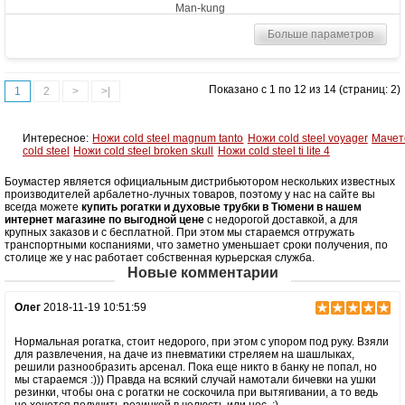
Man-kung
Больше параметров
Показано с 1 по 12 из 14 (страниц: 2)
1
2
>
>|
Интересное:
Ножи cold steel magnum tanto
Ножи cold steel voyager
Мачет
cold steel
Ножи cold steel broken skull
Ножи cold steel ti lite 4
Боумастер является официальным дистрибьютором нескольких известных
производителей арбалетно-лучных товаров, поэтому у нас на сайте вы
всегда можете
купить рогатки и духовые трубки в Тюмени в нашем
интернет магазине по выгодной цене
с недорогой доставкой, а для
крупных заказов и с бесплатной. При этом мы стараемся отгружать
транспортными коспаниями, что заметно уменьшает сроки получения, по
столице же у нас работает собственная курьерская служба.
Новые комментарии
Олег
2018-11-19 10:51:59
Нормальная рогатка, стоит недорого, при этом с упором под руку. Взяли
для развлечения, на даче из пневматики стреляем на шашлыках,
решили разнообразить арсенал. Пока еще никто в банку не попал, но
мы стараемся :))) Правда на всякий случай намотали бичевки на ушки
резинки, чтобы она с рогатки не соскочила при вытягивании, а то ведь
не хочется получить резинкой в челюсть или нос. :)