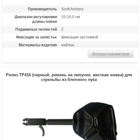
Производитель
Scott Archery
Диапазон регулировки
10-16.5 см
длины ножки
Подвижных челюстей
2
Фиксация за запястье
фиксация застежкой
Материалы изделия
нейлон
Особенности
возможность бесступенчатой
Больше параметров
регулировки длины ленты
Релиз TP416 (черный, ремень на липучке, жесткая ножка) для
стрельбы из блочного лука