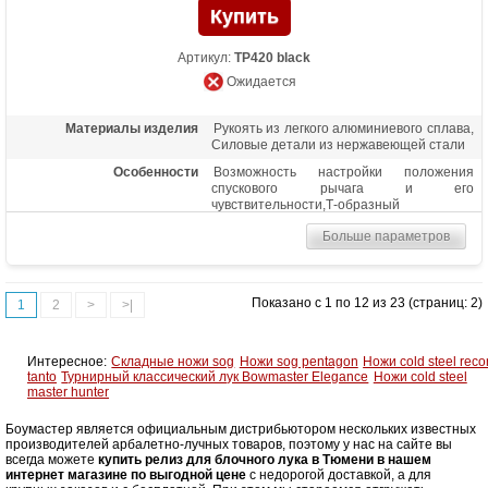
Артикул:
TP420 black
Ожидается
Материалы изделия
Рукоять из легкого алюминиевого сплава,
Силовые детали из нержавеющей стали
Особенности
Возможность настройки положения
спускового рычага и его
чувствительности,Т-образный
Больше параметров
Показано с 1 по 12 из 23 (страниц: 2)
1
2
>
>|
Интересное:
Складные ножи sog
Ножи sog pentagon
Ножи cold steel reco
tanto
Турнирный классический лук Bowmaster Elegance
Ножи cold steel
master hunter
Боумастер является официальным дистрибьютором нескольких известных
производителей арбалетно-лучных товаров, поэтому у нас на сайте вы
всегда можете
купить релиз для блочного лука в Тюмени в нашем
интернет магазине по выгодной цене
с недорогой доставкой, а для