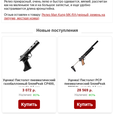
Релиз прекрасный, очень легко и быстро одевается, мягкий, рассчитан
как на маленькое тик и на большое запястье, и еще удобно
настраивается длина кронштейна.
Отзыв оставлен к товару:
Релиз Man Kung MK-RA (черный, ремень на
липучке, жесткая ножка)
Новые поступления
Уценка! Пистолет пневматический
Уценка! Пистолет PCP
газобаллонный SnowPeak CP400,
пневматический SnowPeak
калибр 4.5 мм
PP750L, калибр 4.5 мм
3 072 р.
28 569 р.
Наличие:
есть
Наличие:
есть