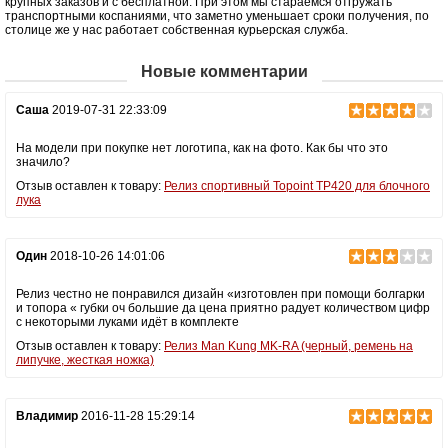
крупных заказов и с бесплатной. При этом мы стараемся отгружать
транспортными коспаниями, что заметно уменьшает сроки получения, по
столице же у нас работает собственная курьерская служба.
Новые комментарии
Саша
2019-07-31 22:33:09
На модели при покупке нет логотипа, как на фото. Как бы что это
значило?
Отзыв оставлен к товару:
Релиз спортивный Topoint TP420 для блочного
лука
Один
2018-10-26 14:01:06
Релиз честно не понравился дизайн «изготовлен при помощи болгарки
и топора « губки оч большие да цена приятно радует количеством цифр
с некоторыми луками идёт в комплекте
Отзыв оставлен к товару:
Релиз Man Kung MK-RA (черный, ремень на
липучке, жесткая ножка)
Владимир
2016-11-28 15:29:14