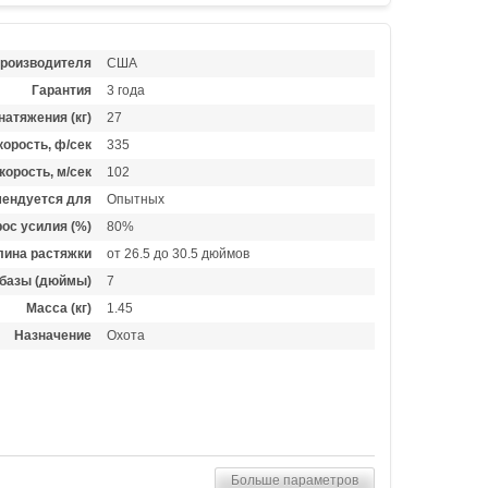
производителя
США
Гарантия
3 года
натяжения (кг)
27
орость, ф/сек
335
корость, м/сек
102
ендуется для
Опытных
ос усилия (%)
80%
лина растяжки
от 26.5 до 30.5 дюймов
базы (дюймы)
7
Масса (кг)
1.45
Назначение
Охота
Больше параметров