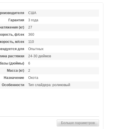
производителя
США
Гарантия
3 года
натяжения (кг)
27
орость, ф/сек
360
корость, м/сек
110
ендуется для
Опытных
лина растяжки
24-30 дюймов
базы (дюймы)
6
Масса (кг)
2
Назначение
Охота
Особенности
Тип слайдера: роликовый
Больше параметров