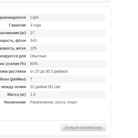
производителя
США
Гарантия
3 года
натяжения (кг)
27
орость, ф/сек
343
корость, м/сек
105
ендуется для
Опытных
ос усилия (%)
80%
лина растяжки
от 25 до 30.5 дюймов
базы (дюймы)
7
е между осями
32 дюйма (81 см)
Масса (кг)
1.9
Назначение
Развлечение, охота, спорт
Больше параметров