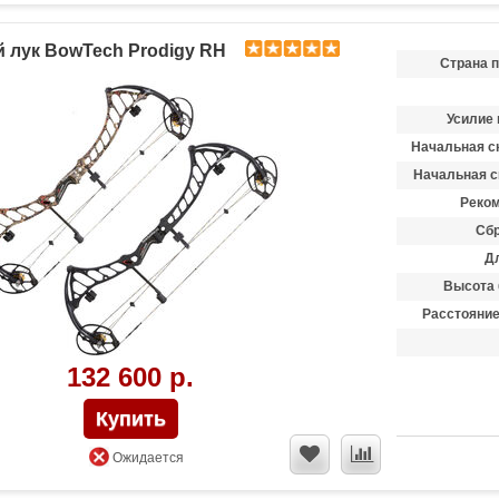
 лук BowTech Prodigy RH
Страна 
Усилие 
Начальная ск
Начальная с
Реком
Сбр
Д
Высота 
Расстояни
132 600 р.
Ожидается