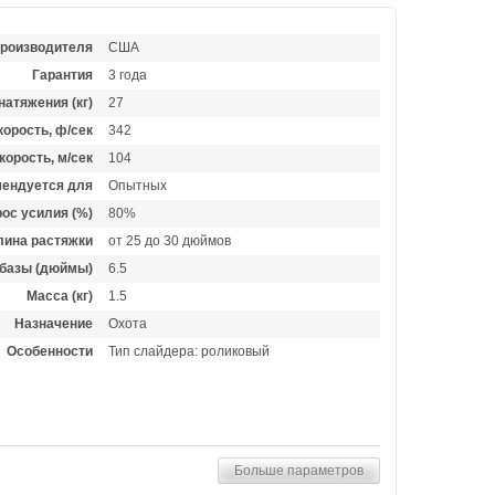
производителя
США
Гарантия
3 года
натяжения (кг)
27
орость, ф/сек
342
корость, м/сек
104
ендуется для
Опытных
ос усилия (%)
80%
лина растяжки
от 25 до 30 дюймов
базы (дюймы)
6.5
Масса (кг)
1.5
Назначение
Охота
Особенности
Тип слайдера: роликовый
Больше параметров