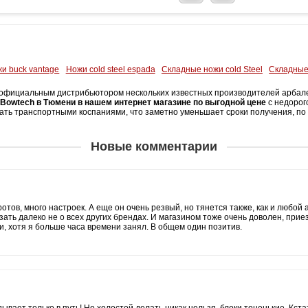
и buck vantage
Ножи cold steel espada
Складные ножи cold Steel
Складные
официальным дистрибьютором нескольких известных производителей арбалетн
 Bowtech в Тюмени в нашем интернет магазине по выгодной цене
с недорого
ать транспортными коспаниями, что заметно уменьшает сроки получения, по 
Новые комментарии
отов, много настроек. А еще он очень резвый, но тянется также, как и любой
азать далеко не о всех других брендах. И магазином тоже очень доволен, прие
ли, хотя я больше часа времени занял. В общем один позитив.
дывает только в путь! Но холостой делать никак нельзя, блоки тоненькие. Кст