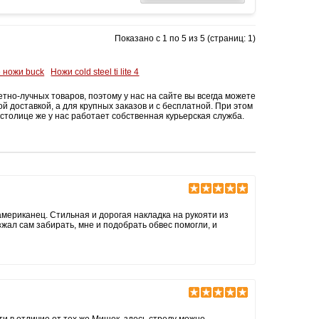
Показано с 1 по 5 из 5 (страниц: 1)
 ножи buck
Ножи cold steel ti lite 4
о-лучных товаров, поэтому у нас на сайте вы всегда можете
й доставкой, а для крупных заказов и с бесплатной. При этом
столице же у нас работает собственная курьерская служба.
 американец. Стильная и дорогая накладка на рукояти из
зжал сам забирать, мне и подобрать обвес помогли, и
ати в отличие от тех же Мишек, здесь стрелу можно