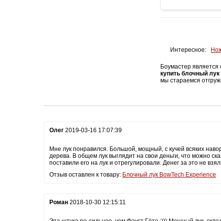
Интересное:
Нож
Боумастер является 
купить блочный лук
мы стараемся отгруж
Олег
2019-03-16 17:07:39
Мне лук понравился. Большой, мощный, с кучей всяких навор
дерева. В общем лук выглядит на свои деньги, что можно ск
поставили его на лук и отрегулировали. Денег за это не взя
Отзыв оставлен к товару:
Блочный лук BowTech Experience
Роман
2018-10-30 12:15:11
Эта штука по-сильнее, чем Фауст Гёте :))) Мощный лук, скла