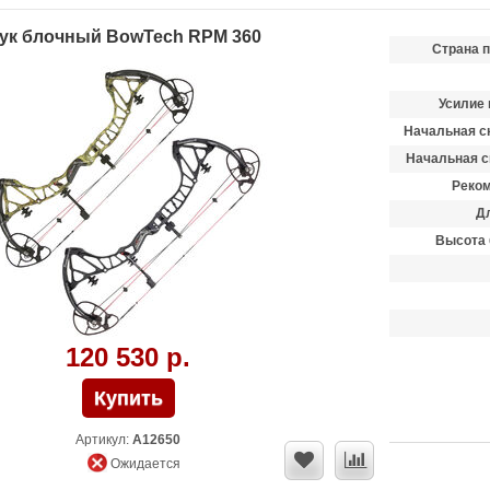
ук блочный BowTech RPM 360
Страна 
Усилие 
Начальная ск
Начальная с
Реком
Д
Высота 
120 530 р.
Артикул:
A12650
Ожидается