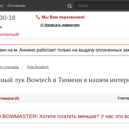
ес
Оптовикам
-30-18
Мы Вам перезвоним!
@ Написать директору
ии
есплатный!
ин на м. Аннино работает только на выдачу оплаченных зак
ля стрельбы
»
Луки Bowtech
чный лук Bowtech в Тюмени в нашем интерн
Сорти
товаров (0)
OWMASTER! Хотите платить меньше? У нас это во