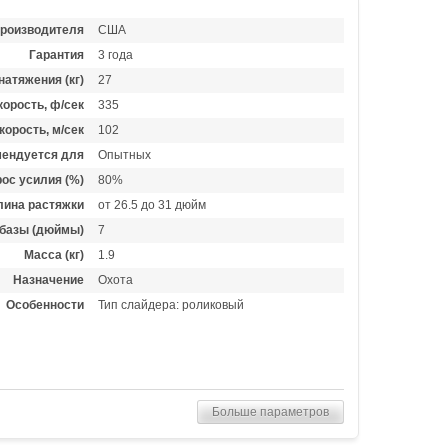
производителя
США
Гарантия
3 года
натяжения (кг)
27
орость, ф/сек
335
корость, м/сек
102
ендуется для
Опытных
ос усилия (%)
80%
лина растяжки
от 26.5 до 31 дюйм
базы (дюймы)
7
Масса (кг)
1.9
Назначение
Охота
Особенности
Тип слайдера: роликовый
Больше параметров