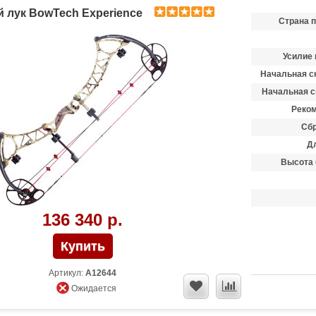
 лук BowTech Experience
Страна 
Усилие 
Начальная ск
Начальная с
Реком
Сбр
Д
Высота 
136 340 р.
Артикул:
A12644
Ожидается