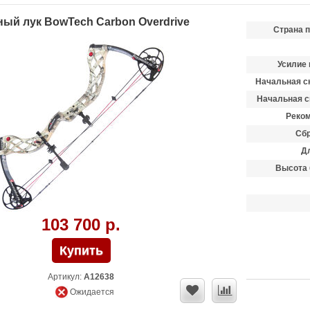
ый лук BowTech Carbon Overdrive
Страна 
Усилие 
Начальная ск
Начальная с
Реком
Сбр
Д
Высота 
103 700 р.
Артикул:
A12638
Ожидается