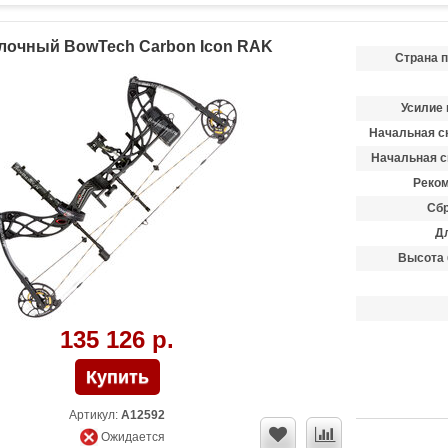
лочный BowTech Carbon Icon RAK
Страна 
Усилие 
Начальная ск
Начальная с
Реком
Сбр
Д
Высота 
135 126 р.
Артикул:
A12592
Ожидается