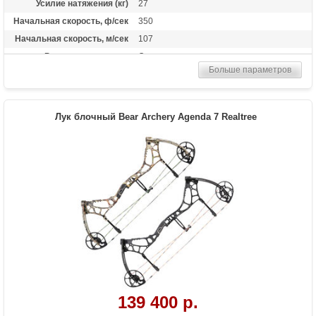
Усилие натяжения (кг)
27
Начальная скорость, ф/сек
350
Начальная скорость, м/сек
107
Рекомендуется для
Опытных
Больше параметров
Сброс усилия (%)
75%
Длина растяжки
от 25.5 до 31 дюймов
Высота базы (дюймы)
6
Лук блочный Bear Archery Agenda 7 Realtree
Масса (кг)
1.81
Назначение
Развлечение, спорт
Особенности
Тип тетивы и тросов: Bear Contra-Band
Тип блоков: 4x4 Roller Guard
139 400 р.