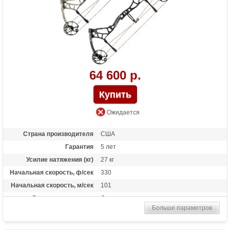
64 600 р.
Ожидается
Страна производителя
США
Гарантия
5 лет
Усилие натяжения (кг)
27 кг
Начальная скорость, ф/сек
330
Начальная скорость, м/сек
101
Рекомендуется для
Опытных
Больше параметров
Сброс усилия (%)
80%
Длина растяжки
от 24 до 31 дюймов