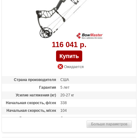
116 041 р.
Ожидается
Страна производителя
США
Гарантия
5 лет
Усилие натяжения (кг)
20-27 кг
Начальная скорость, ф/сек
338
Начальная скорость, м/сек
104
Рекомендуется для
Опытных
Больше параметров
Сброс усилия (%)
75%, 80%, 85%, 90%
Длина растяжки
от 26 до 30 дюймов