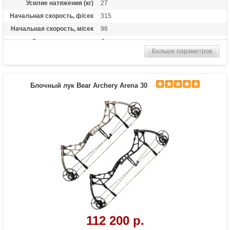
Усилие натяжения (кг)
27
Начальная скорость, ф/сек
315
Начальная скорость, м/сек
96
Рекомендуется для
Опытных
Больше параметров
Сброс усилия (%)
80%
Длина растяжки
от 24.5 до 31.5 дюймов
Высота базы (дюймы)
6.75
Блочный лук Bear Archery Arena 30
Масса (кг)
1.81
Назначение
Охота
Особенности
Тип тетивы и тросов:Bear Contra-Band HP
Тип слайдера: Slide
112 200 р.