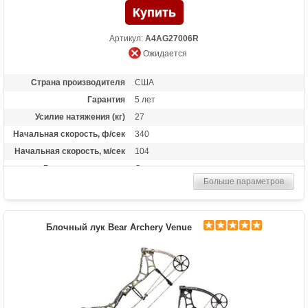
Артикул:
A4AG27006R
Ожидается
Страна производителя
США
Гарантия
5 лет
Усилие натяжения (кг)
27
Начальная скорость, ф/сек
340
Начальная скорость, м/сек
104
Рекомендуется для
Опытных
Больше параметров
Сброс усилия (%)
75
Длина растяжки
от 26.5 до 31 дюймов
Высота базы (дюймы)
7
Блочный лук Bear Archery Venue
Назначение
Охота
Особенности
Крепление плечей 3D-винтами,
Резиновые виброгасители в рукояти,Тип
тетивы и тросов: Bear Contra-Band HP
Тип слайдера:Hinge Guard