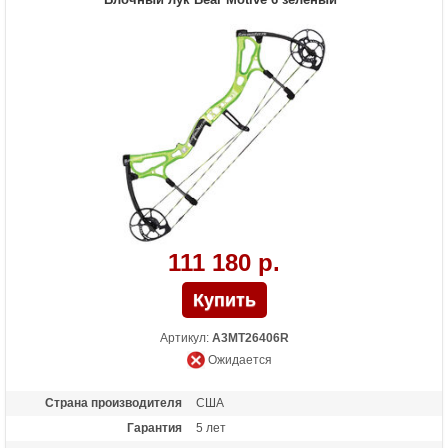
Масса (кг)
1.77
Назначение
Охота
Особенности
Крепление плечей 3D-винтами,
Резиновые виброгасители в рукояти,Тип
тетивы и тросов: Bear Contra-Band HP
Тип слайдера:Hinge Guard
111 180 р.
Артикул:
A3MT26406R
Ожидается
Страна производителя
США
Гарантия
5 лет