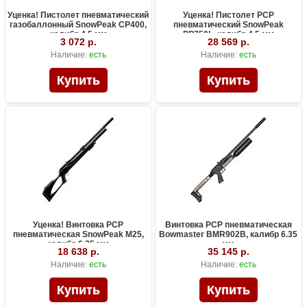
Уценка! Пистолет пневматический
Уценка! Пистолет PCP
газобаллонный SnowPeak CP400,
пневматический SnowPeak
калибр 4.5 мм
PP750L, калибр 4.5 мм
3 072 р.
28 569 р.
Наличие:
есть
Наличие:
есть
Уценка! Винтовка PCP
Винтовка PCP пневматическая
пневматическая SnowPeak M25,
Bowmaster BMR902B, калибр 6.35
калибр 6.35 мм
мм
18 638 р.
35 145 р.
Наличие:
есть
Наличие:
есть