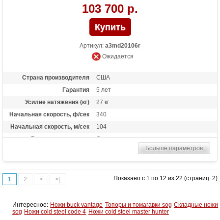
103 700 р.
Артикул:
a3md20106r
Ожидается
Страна производителя
США
Гарантия
5 лет
Усилие натяжения (кг)
27 кг
Начальная скорость, ф/сек
340
Начальная скорость, м/сек
104
Рекомендуется для
Опытных
Больше параметров
Сброс усилия (%)
75%
Длина растяжки
от 26.5 до 31 дюймов
Высота базы (дюймы)
6.75
Показано с 1 по 12 из 22 (страниц: 2)
1
2
>
>|
Масса (кг)
1.81 кг
Назначение
Охота
Интересное:
Ножи buck vantage
Топоры и томагавки sog
Складные ножи
sog
Ножи cold steel code 4
Ножи cold steel master hunter
Особенности
Тип тетивы и тросов: Bear Contra-Band
Тип блоков: 4x4 Roller Guard