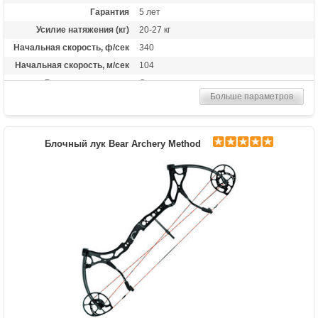
Гарантия
5 лет
Усилие натяжения (кг)
20-27 кг
Начальная скорость, ф/сек
340
Начальная скорость, м/сек
104
Рекомендуется для
Опытных
Больше параметров
Сброс усилия (%)
75%
Длина растяжки
от 25.5 до 30 дюймов
Высота базы (дюймы)
6
Блочный лук Bear Archery Method
Расстояние между осями
32 дюйма
Назначение
Охота, развлечение