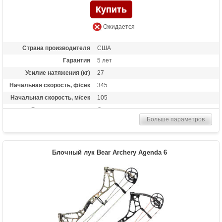
Ожидается
Страна производителя
США
Гарантия
5 лет
Усилие натяжения (кг)
27
Начальная скорость, ф/сек
345
Начальная скорость, м/сек
105
Рекомендуется для
Опытных
Больше параметров
Сброс усилия (%)
75%
Длина растяжки
от 25.5 до 30 дюймов
Высота базы (дюймы)
6.5
Блочный лук Bear Archery Agenda 6
Масса (кг)
1.72
Назначение
Охота
Особенности
Тип отвода кабелей:Hinge Guard,Тип
блоков: H15 Hybrid Cam