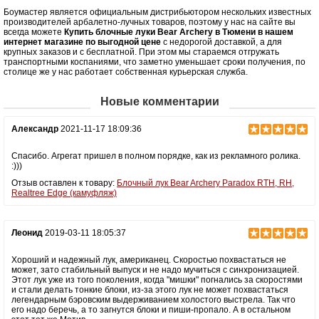
Боумастер является официальным дистрибьютором нескольких известных
производителей арбалетно-лучных товаров, поэтому у нас на сайте вы
всегда можете
Купить блочные луки Bear Archery в Тюмени в нашем
интернет магазине по выгодной цене
с недорогой доставкой, а для
крупных заказов и с бесплатной. При этом мы стараемся отгружать
транспортными коспаниями, что заметно уменьшает сроки получения, по
столице же у нас работает собственная курьерская служба.
Новые комментарии
Александр
2021-11-17 18:09:36
Спасибо. Агрегат пришел в полном порядке, как из рекламного ролика.
:)))
Отзыв оставлен к товару:
Блочный лук Bear Archery Paradox RTH, RH,
Realtree Edge (камуфляж)
Леонид
2019-03-11 18:05:37
Хороший и надежный лук, американец. Скоростью похвастаться не
может, зато стабильный выпуск и не надо мучиться с синхронизацией.
Этот лук уже из того поколения, когда "мишки" погнались за скоростями
и стали делать тонкие блоки, из-за этого лук не может похвастаться
легендарным бэровским выдерживанием холостого выстрела. Так что
его надо беречь, а то загнутся блоки и пиши-пропало. А в остальном