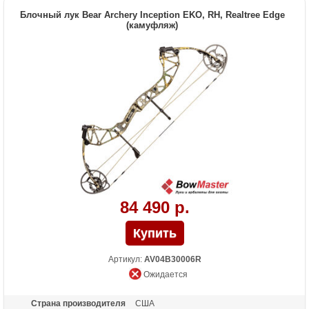
Высота базы (дюймы)
6.5
Блочный лук Bear Archery Inception EKO, RH, Realtree Edge
Расстояние между осями
(камуфляж)
30 дюймов
Назначение
Охота, развлечение
84 490 р.
Артикул:
AV04B30006R
Ожидается
Страна производителя
США