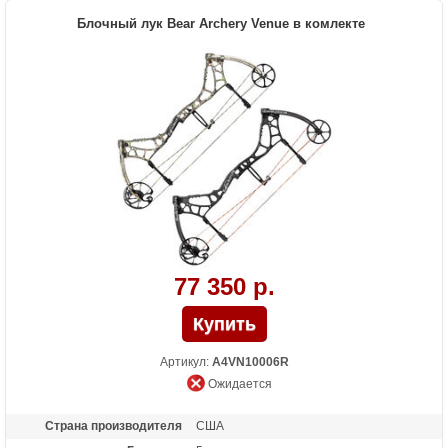
Высота базы (дюймы)
7
Блочный лук Bear Archery Venue в комлекте
Масса (кг)
1.81 кг
Назначение
Охота
Особенности
Тип тетивы и тросов: Bear Contra-Band
HP, Тип слайдера: Hinge Guard
77 350 р.
Артикул:
A4VN10006R
Ожидается
Страна производителя
США