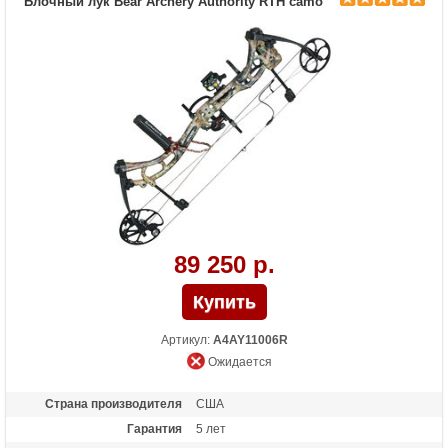
Блочный лук Bear Archery Authority RTH camo
Масса (кг)
1.81
Назначение
Охота
89 250 р.
Артикул:
A4AY11006R
Ожидается
Страна производителя
США
Гарантия
5 лет