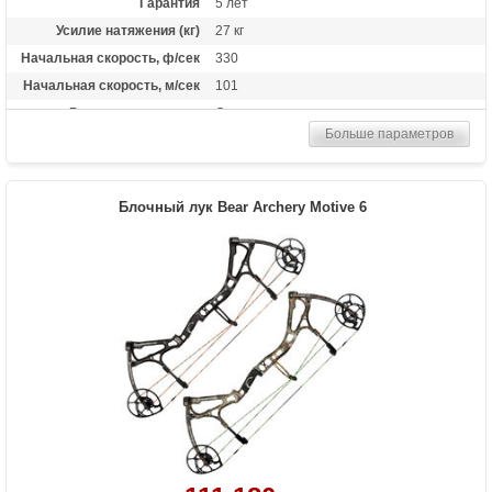
Гарантия
5 лет
Усилие натяжения (кг)
27 кг
Начальная скорость, ф/сек
330
Начальная скорость, м/сек
101
Рекомендуется для
Опытных
Больше параметров
Сброс усилия (%)
80%
Длина растяжки
от 24 до 31 дюймов
Высота базы (дюймы)
7
Блочный лук Bear Archery Motive 6
Масса (кг)
1.81 кг
Назначение
Охота
Особенности
Тип тетивы и тросов: Bear Contra-Band
HP, Тип слайдера: Hinge Guard