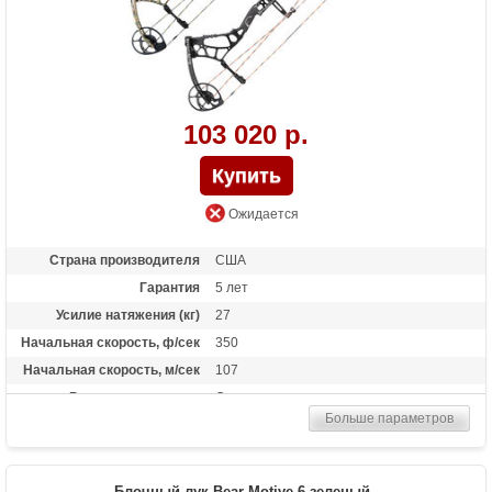
103 020 р.
Ожидается
Страна производителя
США
Гарантия
5 лет
Усилие натяжения (кг)
27
Начальная скорость, ф/сек
350
Начальная скорость, м/сек
107
Рекомендуется для
Опытных
Больше параметров
Сброс усилия (%)
75%
Длина растяжки
от 25.5 до 30 дюймов
Высота базы (дюймы)
6
Блочный лук Bear Motive 6 зеленый