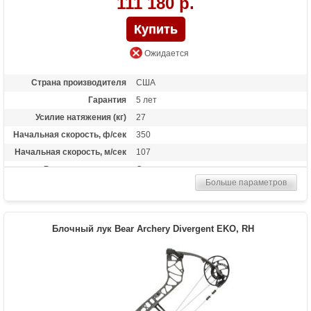
111 180 р.
Ожидается
Страна производителя
США
Гарантия
5 лет
Усилие натяжения (кг)
27
Начальная скорость, ф/сек
350
Начальная скорость, м/сек
107
Рекомендуется для
Опытных
Больше параметров
Сброс усилия (%)
75%
Длина растяжки
от 25.5 до 31 дюймов
Высота базы (дюймы)
6
Блочный лук Bear Archery Divergent EKO, RH
Масса (кг)
1.81
Назначение
Развлечение, спорт, охота
Особенности
Тип тетивы и тросов: Bear Contra-Band
Тип блоков: 4x4 Roller Guard