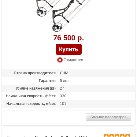
76 500 р.
Ожидается
Страна производителя
США
Гарантия
5 лет
Усилие натяжения (кг)
27
Начальная скорость, ф/сек
330
Начальная скорость, м/сек
101
Рекомендуется для
Опытных
Больше параметров
Сброс усилия (%)
80%
Длина растяжки
от 24 до 31 дюймов
Высота базы (дюймы)
7