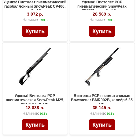
Уценка! Пистолет пневматический
Уценка! Пистолет PCP
газобаллонный SnowPeak CP400,
пневматический SnowPeak
калибр 4.5 мм
PP750L, калибр 4.5 мм
3 072 р.
28 569 р.
Наличие:
есть
Наличие:
есть
Уценка! Винтовка PCP
Винтовка PCP пневматическая
пневматическая SnowPeak M25,
Bowmaster BMR902B, калибр 6.35
калибр 6.35 мм
мм
18 638 р.
35 145 р.
Наличие:
есть
Наличие:
есть