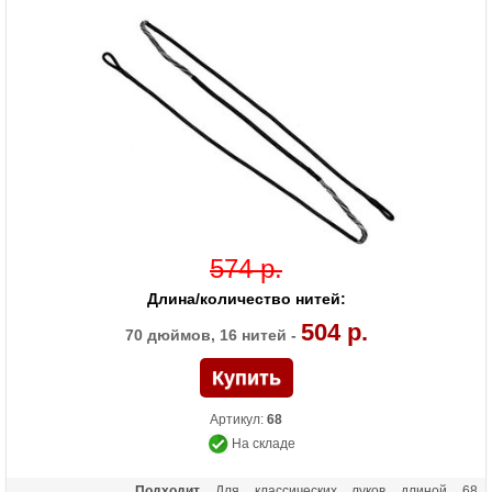
574 р.
Длина/количество нитей:
504 р.
70 дюймов, 16 нитей -
Артикул:
68
На складе
Подходит
Для классических луков длиной 68