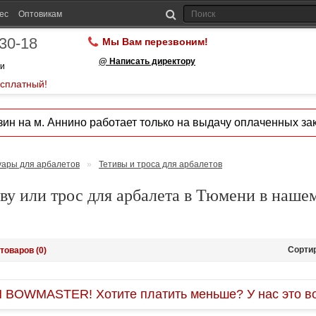
ес
Оптовикам
-30-18
Мы Вам перезвоним!
@ Написать директору
ии
есплатный!
ин на м. Аннино работает только на выдачу оплаченных зак
уары для арбалетов
»
Тетивы и троса для арбалетов
ву или трос для арбалета в Тюмени в наше
Сорти
товаров (0)
OWMASTER! Хотите платить меньше? У нас это во