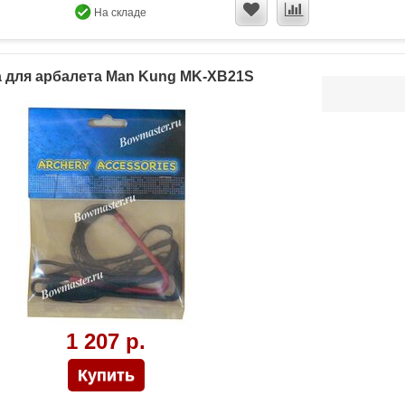
На складе
а для арбалета Man Kung MK-XB21S
1 207 р.