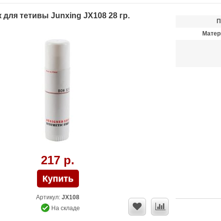
 для тетивы Junxing JX108 28 гр.
П
Матер
217 р.
Артикул:
JX108
На складе